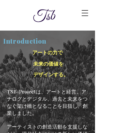
Introduction
アートの力で
未来の価値を
デザインする。
TSB-Projectは、アートと経営、ア
ナログとデジタル、過去と未来をつ
なぐ架け橋となることを目指し、創
業しました。
アーティストの創造活動を支援しな