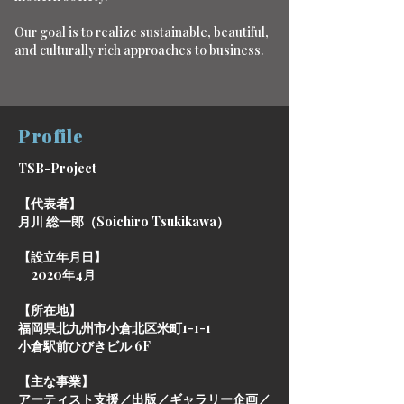
Our goal is to realize sustainable, beautiful,
and culturally rich approaches to business.
Profile
TSB-Project
【代表者】
月川 総一郎（Soichiro Tsukikawa）
【設立年月日】
2020年4月
【所在地】
福岡県北九州市小倉北区米町1-1-1
小倉駅前ひびきビル 6F
【主な事業】
アーティスト支援／出版／ギャラリー企画／