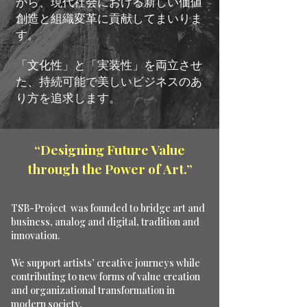
がら、現代社会における新しい価値
創造と組織変革に貢献してまいりま
す。
「文化性」と「実装性」を両立させ
た、持続可能で美しいビジネスのあ
り方を追求します。
“Designing Future Value
through the Power of Art.”
TSB-Project was founded to bridge art and
business, analog and digital, tradition and
innovation.
We support artists’ creative journeys while
contributing to new forms of value creation
and organizational transformation in
modern society.